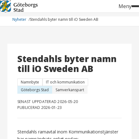
Hoppa
Meny
till
innehåll
Nyheter
Stendahls byter namn till iO Sweden AB
Stendahls byter namn
till iO Sweden AB
Namnbyte
IT och kommunikation
Göteborgs Stad
Samverkanspart
SENAST UPPDATERAD 2026-05-20
PUBLICERAD 2026-01-23
Stendahls ramavtal inom Kommunikationstjänster
har namnändrats enligt nedan: