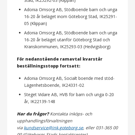
Stad, IK25292-03 (Klippan)
Adonia Omsorg AB, Stödboende barn och unga
16-20 år beläget inom Göteborg Stad, IK25291-
05 (Klippan)
Adonia Omsorg AB, Stödboende barn och unga
16-20 år beläget utanför Göteborg Stad och
Kranskommunen, IK25293-03 (Hedvigsborg)
För nedanstående ramavtal kvarstår
beställningsstopp fortsatt:
Adonia Omsorg AB, Socialt boende med stöd-
Lägenhetsboende, IK24331-02
Steget Vidare AB, HVB för barn och unga 0-20
år, IK22139-148
Har du frågor?
Kontakta inköps- och
upphandlingsförvaltningen
via
kundservice@ink.goteborg.se
, eller 031-365 00
00 (Göteborgs Stads kontaktcenter).