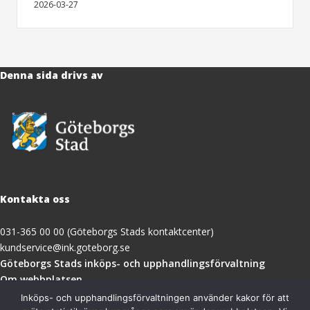
2026-03-27
Denna sida drivs av
Kontakta oss
031-365 00 00 (Göteborgs Stads kontaktcenter)
kundservice@ink.goteborg.se
(öppnas
Göteborgs Stads inköps- och upphandlingsförvaltning
i
Om webbplatsen
nytt
Tillgänglighetsredogörelse
Inköps- och upphandlingsförvaltningen använder kakor för att