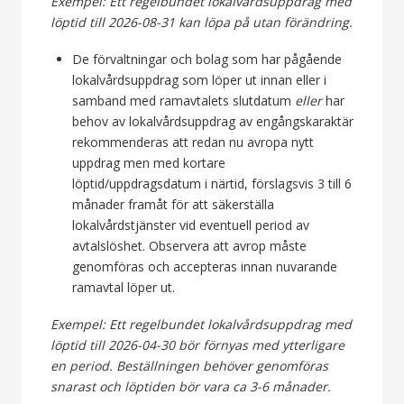
Exempel: Ett regelbundet lokalvårdsuppdrag med
löptid till 2026-08-31 kan löpa på utan förändring.
De förvaltningar och bolag som har pågående
lokalvårdsuppdrag som löper ut innan eller i
samband med ramavtalets slutdatum
eller
har
behov av lokalvårdsuppdrag av engångskaraktär
rekommenderas att redan nu avropa nytt
uppdrag men med kortare
löptid/uppdragsdatum i närtid, förslagsvis 3 till 6
månader framåt för att säkerställa
lokalvårdstjänster vid eventuell period av
avtalslöshet. Observera att avrop måste
genomföras och accepteras innan nuvarande
ramavtal löper ut.
Exempel: Ett regelbundet lokalvårdsuppdrag med
löptid till 2026-04-30 bör förnyas med ytterligare
en period. Beställningen behöver genomföras
snarast och löptiden bör vara ca 3-6 månader.