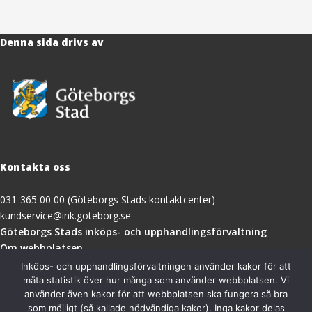
Denna sida drivs av
Kontakta oss
031-365 00 00 (Göteborgs Stads kontaktcenter)
kundservice@ink.goteborg.se
(öppnas
Göteborgs Stads inköps- och upphandlingsförvaltning
i
Om webbplatsen
nytt
Tillgänglighetsredogörelse
Inköps- och upphandlingsförvaltningen använder kakor för att
fönster)
mäta statistik över hur många som använder webbplatsen. Vi
använder även kakor för att webbplatsen ska fungera så bra
Besöksadress
som möjligt (så kallade nödvändiga kakor). Inga kakor delas