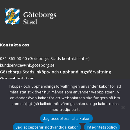
Kontakta oss
031-365 00 00 (Göteborgs Stads kontaktcenter)
kundservice@ink.goteborg.se
(öppnas
Göteborgs Stads inköps- och upphandlingsförvaltning
i
Om webbplatsen
nytt
Tillgänglighetsredogörelse
Inköps- och upphandlingsförvaltningen använder kakor för att
fönster)
mäta statistik över hur många som använder webbplatsen. Vi
använder även kakor för att webbplatsen ska fungera så bra
Besöksadress
som möjligt (så kallade nödvändiga kakor). Inga kakor delas
med tredje part.
Göteborgs Stads inköps- och upphandlingsförvaltning
Jag accepterar alla kakor
Magasinsgatan 18A
411 18 Göteborg
Jag accepterar nödvändiga kakor
Integritetspolicy