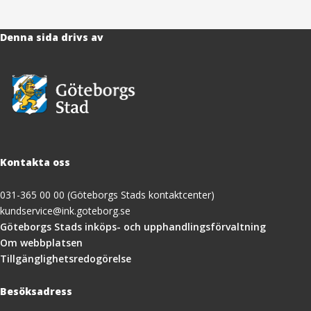
Denna sida drivs av
Kontakta oss
031-365 00 00 (Göteborgs Stads kontaktcenter)
kundservice@ink.goteborg.se
(öppnas
Göteborgs Stads inköps- och upphandlingsförvaltning
i
Om webbplatsen
nytt
Tillgänglighetsredogörelse
fönster)
Besöksadress