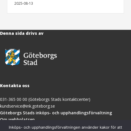
2025-08-13
Denna sida drivs av
Kontakta oss
031-365 00 00 (Göteborgs Stads kontaktcenter)
kundservice@ink.goteborg.se
(öppnas
Göteborgs Stads inköps- och upphandlingsförvaltning
i
Om webbplatsen
nytt
Tillgänglighetsredogörelse
Inköps- och upphandlingsförvaltningen använder kakor för att