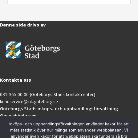
Denna sida drivs av
Kontakta oss
031-365 00 00 (Göteborgs Stads kontaktcenter)
kundservice@ink.goteborg.se
(öppnas
Göteborgs Stads inköps- och upphandlingsförvaltning
i
Om webbplatsen
nytt
Tillgänglighetsredogörelse
Inköps- och upphandlingsförvaltningen använder kakor för att
fönster)
mäta statistik över hur många som använder webbplatsen. Vi
använder även kakor för att webbplatsen ska fungera så bra
Besöksadress