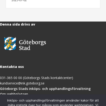
2025-01-02
Denna sida drivs av
Kontakta oss
031-365 00 00 (Göteborgs Stads kontaktcenter)
kundservice@ink.goteborg.se
(öppnas
Göteborgs Stads inköps- och upphandlingsförvaltning
i
Om webbplatsen
nytt
Tillgänglighetsredogörelse
Inköps- och upphandlingsförvaltningen använder kakor för att
fönster)
mäta statistik över hur många som använder webbplatsen. Vi