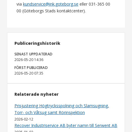
via
kundservice@ink.goteborg.se
eller 031-365 00
00 (Göteborgs Stads kontaktcenter).
Publiceringshistorik
SENAST UPPDATERAD
2026-05-20 14:36
FÖRST PUBLICERAD
2026-05-20 07:35
Relaterade nyheter
Prisjustering Högtrycksspolning och Slamsugning,
Torr- och Våtsug samt Rörinspektion
2026-02-12
Recover Industriservice AB byter namn till Serwent AB