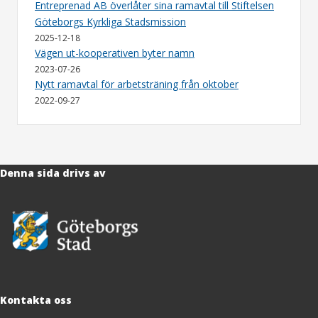
Entreprenad AB överlåter sina ramavtal till Stiftelsen
Göteborgs Kyrkliga Stadsmission
2025-12-18
Vägen ut-kooperativen byter namn
2023-07-26
Nytt ramavtal för arbetsträning från oktober
2022-09-27
Denna sida drivs av
Kontakta oss