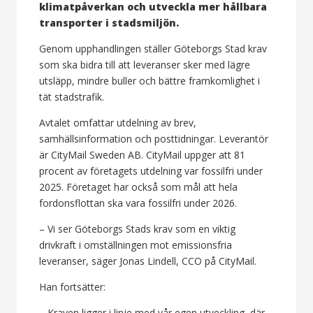
klimatpåverkan och utveckla mer hållbara
transporter i stadsmiljön.
Genom upphandlingen ställer Göteborgs Stad krav
som ska bidra till att leveranser sker med lägre
utsläpp, mindre buller och bättre framkomlighet i
tät stadstrafik.
Avtalet omfattar utdelning av brev,
samhällsinformation och posttidningar. Leverantör
är CityMail Sweden AB. CityMail uppger att 81
procent av företagets utdelning var fossilfri under
2025. Företaget har också som mål att hela
fordonsflottan ska vara fossilfri under 2026.
– Vi ser Göteborgs Stads krav som en viktig
drivkraft i omställningen mot emissionsfria
leveranser, säger Jonas Lindell, CCO på CityMail.
Han fortsätter:
– Kraven ligger i linje med vår egen utveckling, där