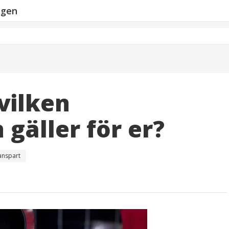
ngen
vilken
 gäller för er?
anspart