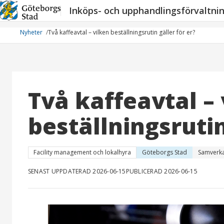
Hoppa
Inköps- och upphandlingsförvaltni
till
innehåll
Nyheter
Två kaffeavtal – vilken beställningsrutin gäller för er?
Två kaffeavtal – 
beställningsrutin
Facility management och lokalhyra
Göteborgs Stad
Samverk
SENAST UPPDATERAD 2026-06-15
PUBLICERAD 2026-06-15