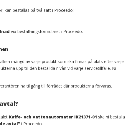
, kan beställas på två sätt i Proceedo:
lnad
via beställningsformuläret i Proceedo.
nen
ilken mängd av varje produkt som ska finnas på plats efter varje
kterna upp till den beställda nivån vid varje servicetillfälle. Ni
rantören ha tillgång till förrådet där produkterna förvaras.
avtal?
talet
Kaffe- och vattenautomater IK21371-01
ska ni beställa
de avtal”
i Proceedo.