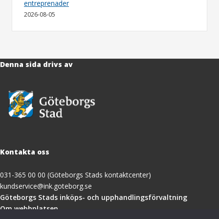
entreprenader
2026-08-05
Denna sida drivs av
Kontakta oss
031-365 00 00 (Göteborgs Stads kontaktcenter)
kundservice@ink.goteborg.se
(öppnas
Göteborgs Stads inköps- och upphandlingsförvaltning
i
Om webbplatsen