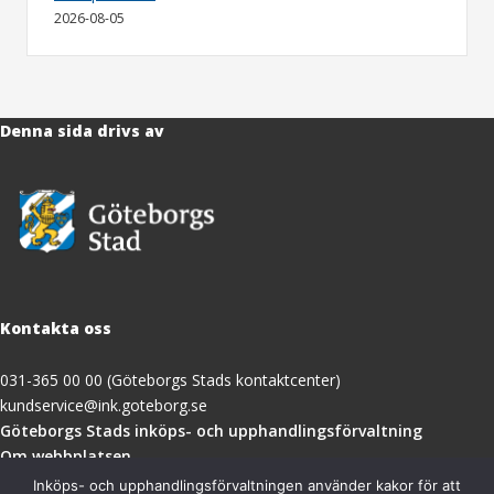
2026-08-05
Denna sida drivs av
Kontakta oss
031-365 00 00 (Göteborgs Stads kontaktcenter)
kundservice@ink.goteborg.se
(öppnas
Göteborgs Stads inköps- och upphandlingsförvaltning
i
Om webbplatsen
nytt
Tillgänglighetsredogörelse
Inköps- och upphandlingsförvaltningen använder kakor för att