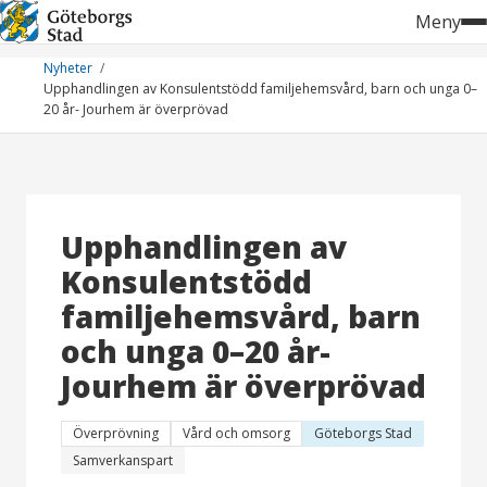
Hoppa
Meny
till
innehåll
Nyheter
Upphandlingen av Konsulentstödd familjehemsvård, barn och unga 0–
20 år- Jourhem är överprövad
Upphandlingen av
Konsulentstödd
familjehemsvård, barn
och unga 0–20 år-
Jourhem är överprövad
Överprövning
Vård och omsorg
Göteborgs Stad
Samverkanspart