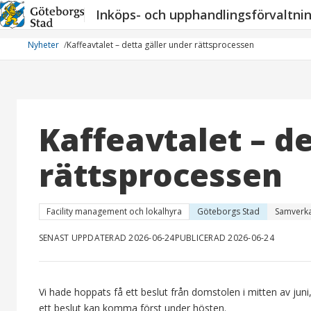
Hoppa
Inköps- och upphandlingsförvaltni
till
innehåll
Nyheter
Kaffeavtalet – detta gäller under rättsprocessen
Kaffeavtalet – d
rättsprocessen
Facility management och lokalhyra
Göteborgs Stad
Samverk
SENAST UPPDATERAD 2026-06-24
PUBLICERAD 2026-06-24
Vi hade hoppats få ett beslut från domstolen i mitten av juni
ett beslut kan komma först under hösten.