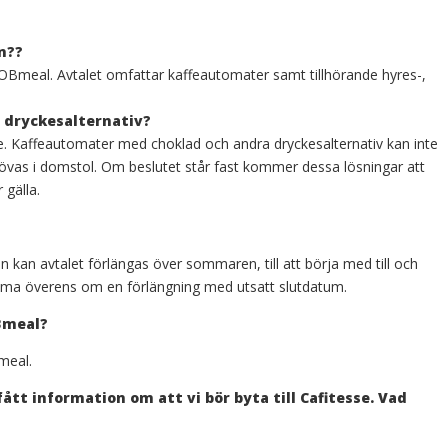
n?
?
JOBmeal. Avtalet omfattar kaffeautomater samt tillhörande hyres-,
a dryckesalternativ
?
are. Kaffeautomater med choklad och andra dryckesalternativ kan inte
övas i domstol. Om beslutet står fast kommer dessa lösningar att
 gälla.
kan avtalet förlängas över sommaren, till att börja med till och
ma överens om en förlängning med utsatt slutdatum.
Bmeal?
meal.
fått information om att vi bör byta till Cafitesse. Vad