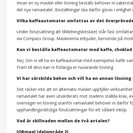
Innan en ny maskin eller lösning beställs behöver ni säkerstä
det nya ramavtalet. Beställningar ska därför göras i enlighet
Vilka kaffeautomater omfattas av det överprövade
Under förutsättning att tilldelningsbeslutet står fast omfat
via Compass Group. Maskinerna erbjuder, beroende på model
Kan vi beställa kaffeautomater med kaffe, choklad
Nej. Om ni vill ha en kaffeautomat med exempelvis kaffe sam
Fram till dess kan ni förlänga er nuvarande lösning.
Vi har särskilda behov och vill ha en annan lösnin
Det räcker inte att en alternativ maskin uppfyller verksamh
ramavtalet har även utvärderats mot stadens ställda krav, e
överväger en lösning utanför ramavtalet behöver ni därför för
upphandlingsrättsliga förutsättningar för ett sådant inköp.
Vad är skillnaden mellan de två avtalen?
JOBmeal (delområde 2)