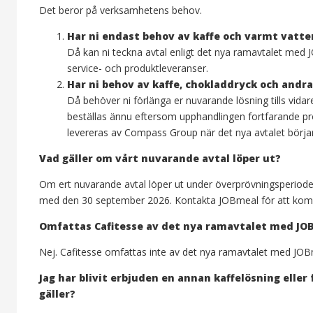
Det beror på verksamhetens behov.
Har ni endast behov av kaffe och varmt vatte
Då kan ni teckna avtal enligt det nya ramavtalet med 
service- och produktleveranser.
Har ni behov av kaffe, chokladdryck och andr
Då behöver ni förlänga er nuvarande lösning tills vid
beställas ännu eftersom upphandlingen fortfarande pr
levereras av Compass Group när det nya avtalet börjar
Vad gäller om vårt nuvarande avtal löper ut?
Om ert nuvarande avtal löper ut under överprövningsperioden 
med den 30 september 2026. Kontakta JOBmeal för att kom
Omfattas Cafitesse av det nya ramavtalet med JO
Nej. Cafitesse omfattas inte av det nya ramavtalet med JOB
Jag har blivit erbjuden en annan kaffelösning eller 
gäller?