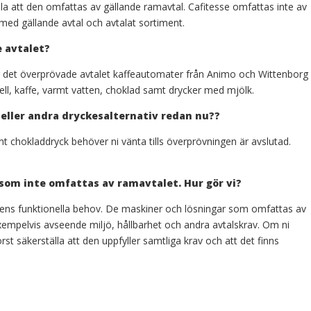
lla att den omfattas av gällande ramavtal. Cafitesse omfattas inte av
 med gällande avtal och avtalat sortiment.
 avtalet?
tar det överprövade avtalet kaffeautomater från Animo och Wittenborg
l, kaffe, varmt vatten, choklad samt drycker med mjölk.
 eller andra dryckesalternativ redan nu?
?
t chokladdryck behöver ni vänta tills överprövningen är avslutad.
g som inte omfattas av ramavtalet. Hur gör vi?
etens funktionella behov. De maskiner och lösningar som omfattas av
xempelvis avseende miljö, hållbarhet och andra avtalskrav. Om ni
st säkerställa att den uppfyller samtliga krav och att det finns