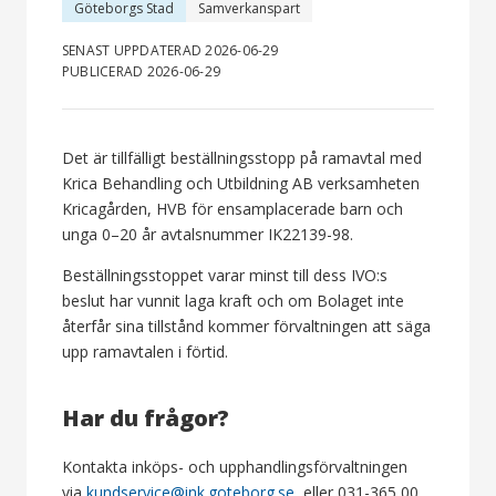
Göteborgs Stad
Samverkanspart
SENAST UPPDATERAD 2026-06-29
PUBLICERAD 2026-06-29
Det är tillfälligt beställningsstopp på ramavtal med
Krica Behandling och Utbildning AB verksamheten
Kricagården, HVB för ensamplacerade barn och
unga 0–20 år avtalsnummer IK22139-98.
Beställningsstoppet varar minst till dess IVO:s
beslut har vunnit laga kraft och om Bolaget inte
återfår sina tillstånd kommer förvaltningen att säga
upp ramavtalen i förtid.
Har du frågor?
Kontakta inköps- och upphandlingsförvaltningen
via
kundservice@ink.goteborg.se
, eller 031-365 00