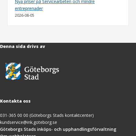
Nya priser på Servicearbeten och mindre
entreprenader
2026-08-05
Denna sida drivs av
Kontakta oss
031-365 00 00 (Göteborgs Stads kontaktcenter)
kundservice@ink.goteborg.se
(öppnas
Göteborgs Stads inköps- och upphandlingsförvaltning
i