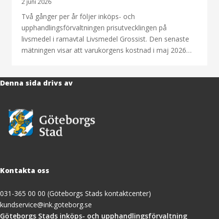
2 juni 2026
Två gånger per år följer inköps- och
upphandlingsförvaltningen prisutvecklingen på
livsmedel i ramavtal Livsmedel Grossist. Den senaste
mätningen visar att varukorgens kostnad i maj 2026…
Denna sida drivs av
Kontakta oss
031-365 00 00 (Göteborgs Stads kontaktcenter)
kundservice@ink.goteborg.se
(öppnas
Göteborgs Stads inköps- och upphandlingsförvaltning