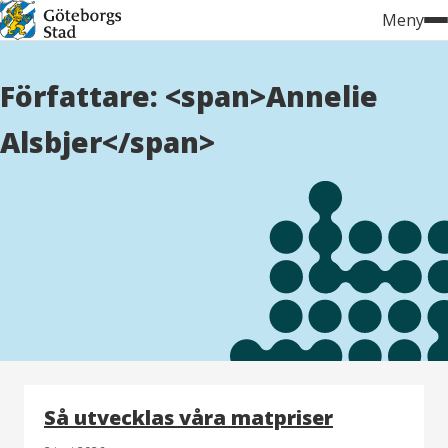
Hoppa
Meny
till
innehåll
Författare: <span>Annelie
Alsbjer</span>
Så utvecklas våra matpriser