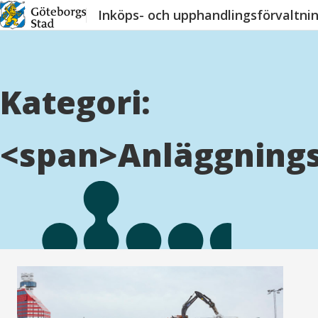
Hoppa
Inköps- och upphandlingsförvaltni
till
innehåll
Kategori:
<span>Anläggnings