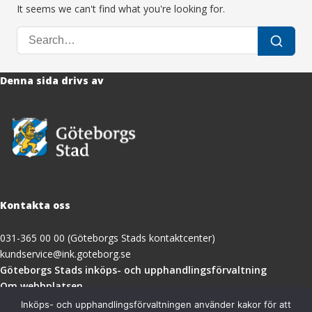
It seems we can't find what you're looking for.
Search
Search
for:
Denna sida drivs av
Kontakta oss
031-365 00 00 (Göteborgs Stads kontaktcenter)
kundservice@ink.goteborg.se
(öppnas
Göteborgs Stads inköps- och upphandlingsförvaltning
i
Om webbplatsen
nytt
Tillgänglighetsredogörelse
Inköps- och upphandlingsförvaltningen använder kakor för att