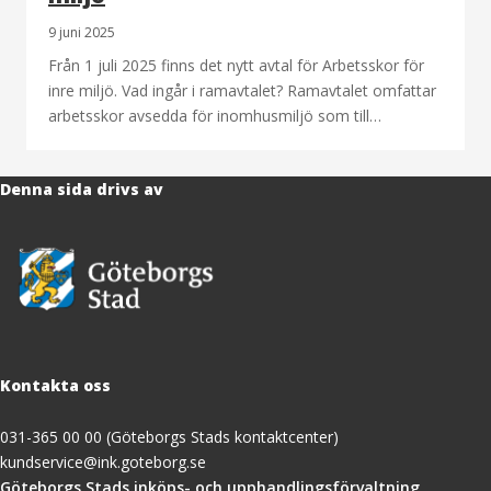
9 juni 2025
Från 1 juli 2025 finns det nytt avtal för Arbetsskor för
inre miljö. Vad ingår i ramavtalet? Ramavtalet omfattar
arbetsskor avsedda för inomhusmiljö som till…
Denna sida drivs av
Kontakta oss
031-365 00 00 (Göteborgs Stads kontaktcenter)
kundservice@ink.goteborg.se
(öppnas
Göteborgs Stads inköps- och upphandlingsförvaltning