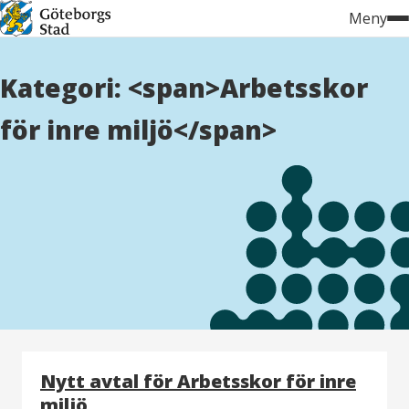
Hoppa
Meny
till
innehåll
Kategori: <span>Arbetsskor
för inre miljö</span>
Nytt avtal för Arbetsskor för inre
miljö