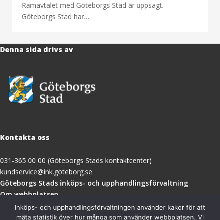
Ramavtalet med Göteborgs Stad är uppsagt.
Göteborgs Stad har…
Denna sida drivs av
Kontakta oss
031-365 00 00 (Göteborgs Stads kontaktcenter)
kundservice@ink.goteborg.se
(öppnas
Göteborgs Stads inköps- och upphandlingsförvaltning
i
Om webbplatsen
nytt
Tillgänglighetsredogörelse
Inköps- och upphandlingsförvaltningen använder kakor för att
fönster)
mäta statistik över hur många som använder webbplatsen. Vi