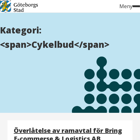
Hoppa
Meny
till
innehåll
Kategori:
<span>Cykelbud</span>
Överlåtelse av ramavtal för Bring
E-commerse & Logistics AB