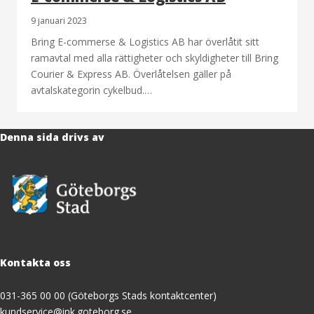
9 januari 2023
Bring E-commerse & Logistics AB har överlåtit sitt
ramavtal med alla rättigheter och skyldigheter till Bring
Courier & Express AB. Överlåtelsen gäller på
avtalskategorin cykelbud.…
Denna sida drivs av
Kontakta oss
031-365 00 00 (Göteborgs Stads kontaktcenter)
kundservice@ink.goteborg.se