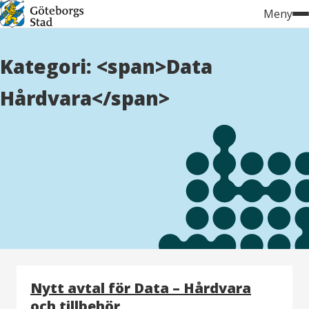
Hoppa
Meny
till
innehåll
Kategori: <span>Data
Hårdvara</span>
Nytt avtal för Data – Hårdvara
och tillbehör