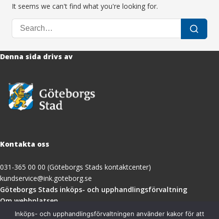
It seems we can't find what you're looking for.
Search
Search
for:
Denna sida drivs av
Kontakta oss
031-365 00 00 (Göteborgs Stads kontaktcenter)
kundservice@ink.goteborg.se
(öppnas
Göteborgs Stads inköps- och upphandlingsförvaltning
i
Om webbplatsen
nytt
Tillgänglighetsredogörelse
Inköps- och upphandlingsförvaltningen använder kakor för att