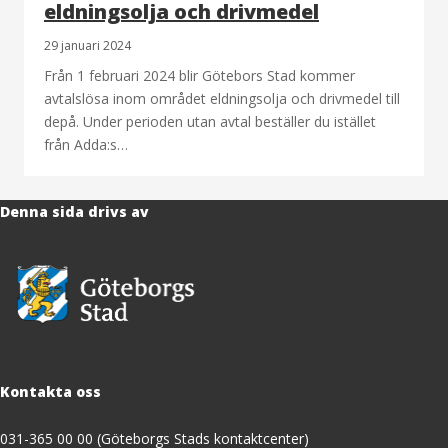
eldningsolja och drivmedel
29 januari 2024
Från 1 februari 2024 blir Götebors Stad kommer
avtalslösa inom området eldningsolja och drivmedel till
depå. Under perioden utan avtal beställer du istället
från Adda:s…
Denna sida drivs av
Kontakta oss
031-365 00 00 (Göteborgs Stads kontaktcenter)