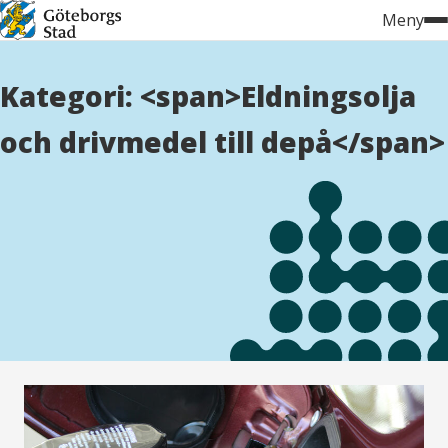
Hoppa
Meny
till
innehåll
Kategori: <span>Eldningsolja
och drivmedel till depå</span>