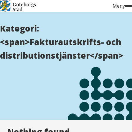
Hoppa
Meny
till
innehåll
Kategori:
<span>Fakturautskrifts- och
distributionstjänster</span>
Nothing found