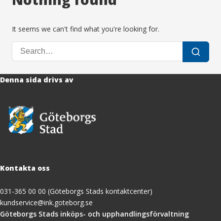
It seems we can't find what you're looking for.
Search
Search
for:
Denna sida drivs av
Kontakta oss
031-365 00 00 (Göteborgs Stads kontaktcenter)
kundservice@ink.goteborg.se
(öppnas
Göteborgs Stads inköps- och upphandlingsförvaltning