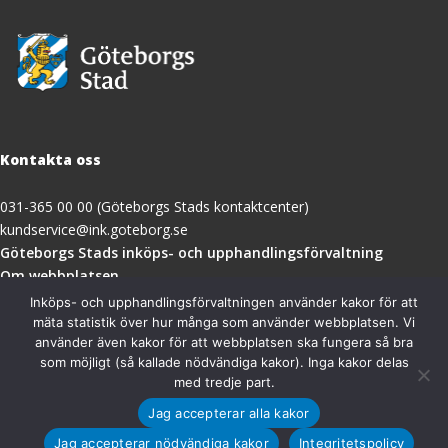
Kontakta oss
031-365 00 00 (Göteborgs Stads kontaktcenter)
kundservice@ink.goteborg.se
(öppnas
Göteborgs Stads inköps- och upphandlingsförvaltning
i
Om webbplatsen
nytt
Tillgänglighetsredogörelse
Inköps- och upphandlingsförvaltningen använder kakor för att
fönster)
mäta statistik över hur många som använder webbplatsen. Vi
använder även kakor för att webbplatsen ska fungera så bra
Besöksadress
som möjligt (så kallade nödvändiga kakor). Inga kakor delas
med tredje part.
Göteborgs Stads inköps- och upphandlingsförvaltning
Jag accepterar alla kakor
Magasinsgatan 18A
411 18 Göteborg
Jag accepterar nödvändiga kakor
Integritetspolicy