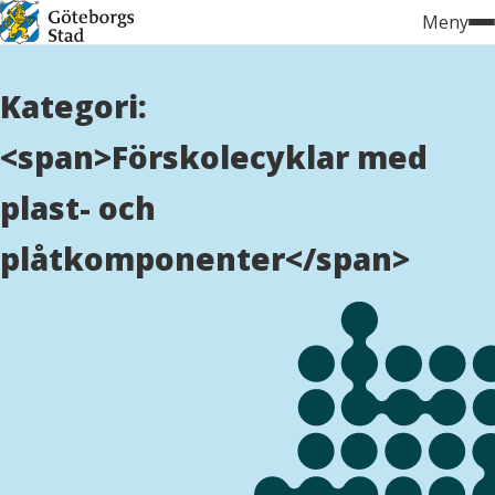
Hoppa
Meny
till
innehåll
Kategori:
<span>Förskolecyklar med
plast- och
plåtkomponenter</span>