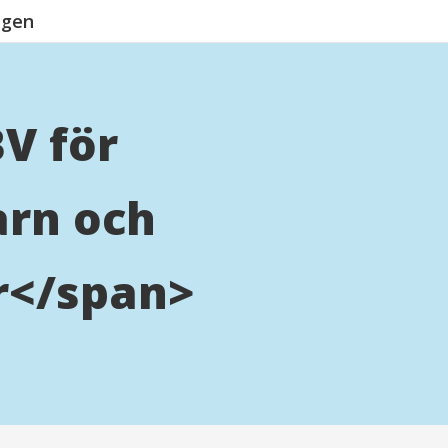
ngen
V för
rn och
r</span>