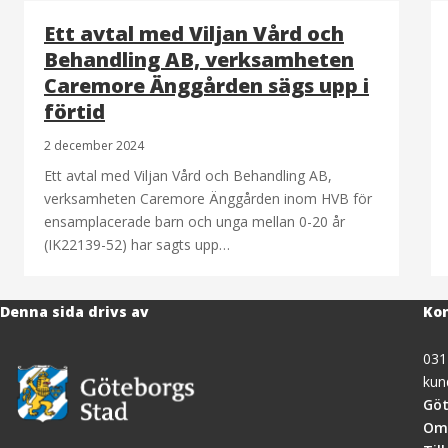
Ett avtal med Viljan Vård och
Behandling AB, verksamheten
Caremore Änggården sägs upp i
förtid
2 december 2024
Ett avtal med Viljan Vård och Behandling AB,
verksamheten Caremore Änggården inom HVB för
ensamplacerade barn och unga mellan 0-20 år
(IK22139-52) har sagts upp…
Denna sida drivs av
Kon
031
kun
Göt
Om