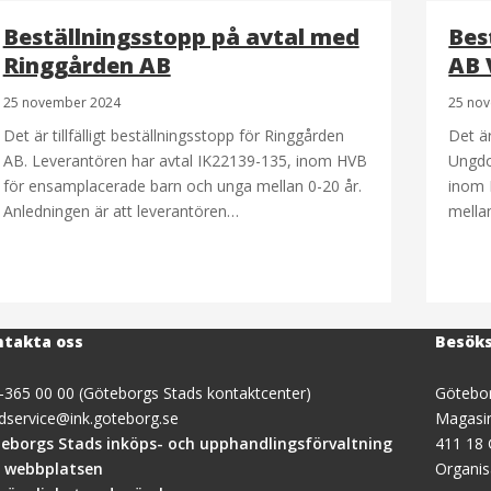
Beställningsstopp på avtal med
Bes
Ringgården AB
AB 
25 november 2024
25 no
Det är tillfälligt beställningsstopp för Ringgården
Det är
AB. Leverantören har avtal IK22139-135, inom HVB
Ungdo
för ensamplacerade barn och unga mellan 0-20 år.
inom 
Anledningen är att leverantören…
mella
takta oss
Besök
-365 00 00 (Göteborgs Stads kontaktcenter)
Götebor
dservice@ink.goteborg.se
Magasi
(öppnas
eborgs Stads inköps- och upphandlingsförvaltning
411 18
i
 webbplatsen
Organi