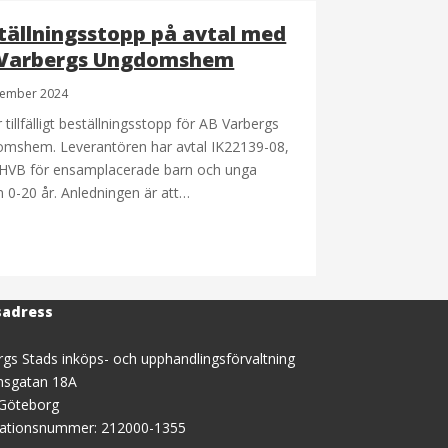
tällningsstopp på avtal med
Varbergs Ungdomshem
vember 2024
 tillfälligt beställningsstopp för AB Varbergs
mshem. Leverantören har avtal IK22139-08,
HVB för ensamplacerade barn och unga
n 0-20 år. Anledningen är att…
sadress
gs Stads inköps- och upphandlingsförvaltning
nsgatan 18A
 Göteborg
sationsnummer: 212000-1355