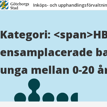
Hoppa
Inköps- och upphandlingsförvaltni
till
innehåll
Kategori: <span>HB
ensamplacerade ba
unga mellan 0-20 å