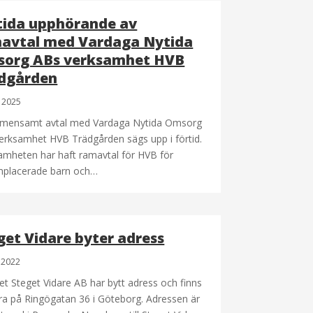
tida upphörande av
avtal med Vardaga Nytida
org ABs verksamhet HVB
dgården
 2025
emensamt avtal med Vardaga Nytida Omsorg
erksamhet HVB Trädgården sägs upp i förtid.
amheten har haft ramavtal för HVB för
placerade barn och…
get Vidare byter adress
i 2022
et Steget Vidare AB har bytt adress och finns
a på Ringögatan 36 i Göteborg. Adressen är