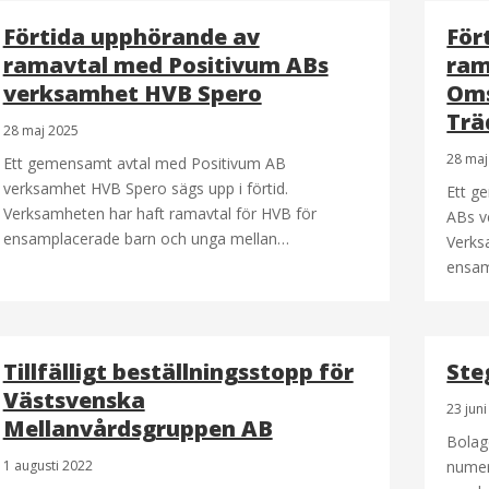
Förtida upphörande av
För
ramavtal med Positivum ABs
ram
verksamhet HVB Spero
Oms
Trä
28 maj 2025
28 maj
Ett gemensamt avtal med Positivum AB
verksamhet HVB Spero sägs upp i förtid.
Ett g
Verksamheten har haft ramavtal för HVB för
ABs v
ensamplacerade barn och unga mellan…
Verks
ensam
Tillfälligt beställningsstopp för
Ste
Västsvenska
23 jun
Mellanvårdsgruppen AB
Bolag
1 augusti 2022
numer