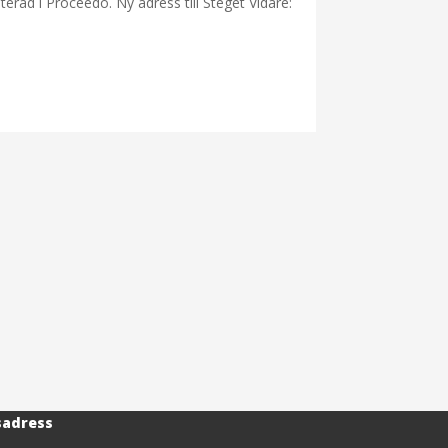
erad i Proceedo. Ny adress till Steget Vidare:
sadress