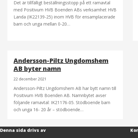
Det är tillfälligt beställningsstopp på ett ramavtal
med Positivum HVB Boenden ABs verksamhet HVB
Landa (IK22139-25) inom HVB för ensamplacerade
barn och unga mellan 0-20…
Andersson-Piltz Ungdomshem
AB byter namn
22 december 2021
Andersson-Piltz Ungdomshem AB har bytt namn till
Positivum HVB Boenden AB. Namnbytet avser
följande ramavtal: IK21176-05. Stödboende barn
och unga 16- 20 år – stödboende…
Denna sida drivs av
Kon