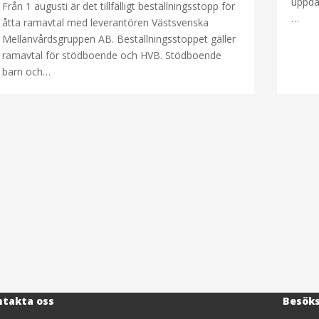
uppdat
Från 1 augusti är det tillfälligt beställningsstopp för
…
åtta ramavtal med leverantören Västsvenska
Mellanvårdsgruppen AB. Beställningsstoppet gäller
ramavtal för stödboende och HVB. Stödboende
barn och…
takta oss
Besök