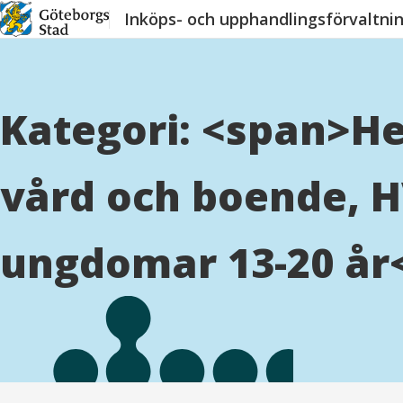
Hoppa
Inköps- och upphandlingsförvaltni
till
innehåll
Kategori: <span>H
vård och boende, H
ungdomar 13-20 år