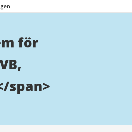
ngen
em för
VB,
</span>