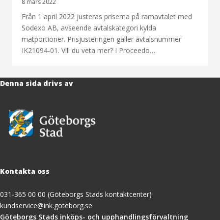
8 mars 2022
Från 1 april 2022 justeras priserna på ramavtalet med
Sodexo AB, avseende avtalskategori kylda
matportioner. Prisjusteringen gäller avtalsnummer
IK21094-01. Vill du veta mer? I Proceedo…
Denna sida drivs av
Kontakta oss
031-365 00 00 (Göteborgs Stads kontaktcenter)
kundservice@ink.goteborg.se
(öppnas
Göteborgs Stads inköps- och upphandlingsförvaltning