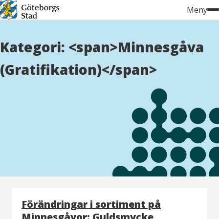
Hoppa
Meny
till
innehåll
Kategori: <span>Minnesgåva
(Gratifikation)</span>
Förändringar i sortiment på
Minnesgåvor: Guldsmycke