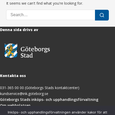
It seems we can't find what you're looking for.
Search
Search
for:
Denna sida drivs av
Kontakta oss
031-365 00 00 (Göteborgs Stads kontaktcenter)
kundservice@ink.goteborg.se
(öppnas
Göteborgs Stads inköps- och upphandlingsförvaltning
i
Om webbplatsen
nytt
Tillgänglighetsredogörelse
Inköps- och upphandlingsförvaltningen använder kakor för att