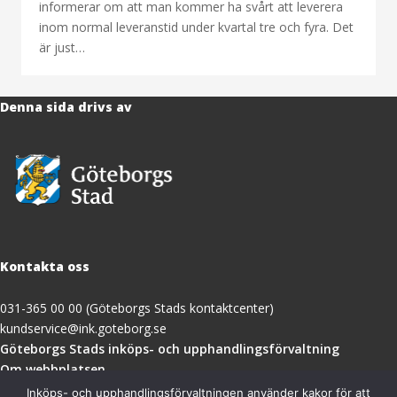
informerar om att man kommer ha svårt att leverera
inom normal leveranstid under kvartal tre och fyra. Det
är just…
Denna sida drivs av
Kontakta oss
031-365 00 00 (Göteborgs Stads kontaktcenter)
kundservice@ink.goteborg.se
(öppnas
Göteborgs Stads inköps- och upphandlingsförvaltning
i
Om webbplatsen
nytt
Tillgänglighetsredogörelse
Inköps- och upphandlingsförvaltningen använder kakor för att