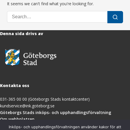
It seems we can't find what you're looking for.
Search
Search
for:
Denna sida drivs av
Kontakta oss
031-365 00 00 (Göteborgs Stads kontaktcenter)
kundservice@ink.goteborg.se
(öppnas
Göteborgs Stads inköps- och upphandlingsförvaltning
i
Om webbplatsen
nytt
Tillgänglighetsredogörelse
Inköps- och upphandlingsförvaltningen använder kakor för att