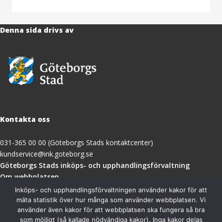
Denna sida drivs av
Kontakta oss
031-365 00 00 (Göteborgs Stads kontaktcenter)
kundservice@ink.goteborg.se
(öppnas
Göteborgs Stads inköps- och upphandlingsförvaltning
i
Om webbplatsen
nytt
Tillgänglighetsredogörelse
Inköps- och upphandlingsförvaltningen använder kakor för att
fönster)
mäta statistik över hur många som använder webbplatsen. Vi
använder även kakor för att webbplatsen ska fungera så bra
Besöksadress
som möjligt (så kallade nödvändiga kakor). Inga kakor delas