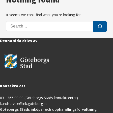
It seems we can't find what you're looking for.
Search
Search
for:
Denna sida drivs av
Kontakta oss
031-365 00 00 (Göteborgs Stads kontaktcenter)
kundservice@ink.goteborg.se
(öppnas
Göteborgs Stads inköps- och upphandlingsförvaltning