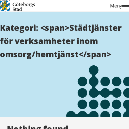
Hoppa
Meny
till
innehåll
Kategori: <span>Städtjänster
för verksamheter inom
omsorg/hemtjänst</span>
Nothing found