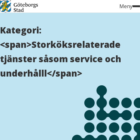
Hoppa
Meny
till
innehåll
Kategori:
<span>Storköksrelaterade
tjänster såsom service och
underhålll</span>