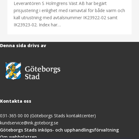
Leverantören S Holmgrens Väst AB har begärt
prisjustering i enlighet med ramavtal för både varm och
kall utrustning med avtalsnummer IK23922-02 samt
IK23923-02. Index har…
Denna sida drivs av
Kontakta oss
031-365 00 00 (Göteborgs Stads kontaktcenter)
kundservice@ink.goteborg.se
(öppnas
Göteborgs Stads inköps- och upphandlingsförvaltning
i
Om webbplatsen