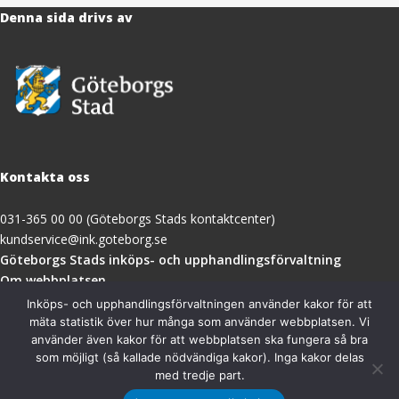
Denna sida drivs av
Kontakta oss
031-365 00 00 (Göteborgs Stads kontaktcenter)
kundservice@ink.goteborg.se
(öppnas
Göteborgs Stads inköps- och upphandlingsförvaltning
i
Om webbplatsen
nytt
Tillgänglighetsredogörelse
Inköps- och upphandlingsförvaltningen använder kakor för att
fönster)
mäta statistik över hur många som använder webbplatsen. Vi
använder även kakor för att webbplatsen ska fungera så bra
Besöksadress
som möjligt (så kallade nödvändiga kakor). Inga kakor delas
med tredje part.
Göteborgs Stads inköps- och upphandlingsförvaltning