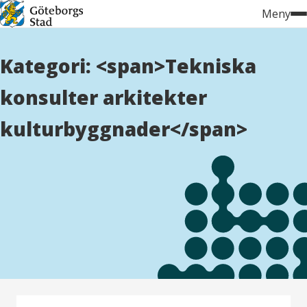
Hoppa
Meny
till
innehåll
Kategori: <span>Tekniska
konsulter arkitekter
kulturbyggnader</span>