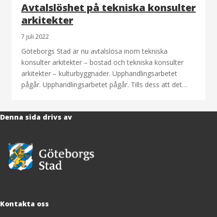
Avtalslöshet på tekniska konsulter
arkitekter
7 juli 2022
Göteborgs Stad är nu avtalslösa inom tekniska
konsulter arkitekter – bostad och tekniska konsulter
arkitekter – kulturbyggnader. Upphandlingsarbetet
pågår. Upphandlingsarbetet pågår. Tills dess att det…
Denna sida drivs av
Kontakta oss