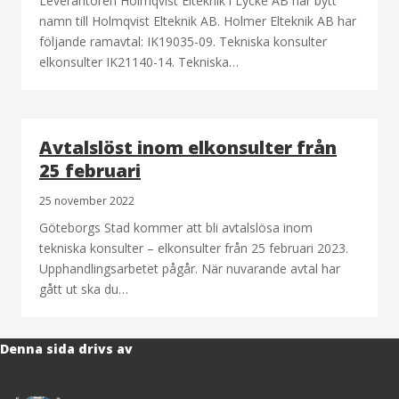
Leverantören Holmqvist Elteknik i Lycke AB har bytt
namn till Holmqvist Elteknik AB. Holmer Elteknik AB har
följande ramavtal: IK19035-09. Tekniska konsulter
elkonsulter IK21140-14. Tekniska…
Avtalslöst inom elkonsulter från
25 februari
25 november 2022
Göteborgs Stad kommer att bli avtalslösa inom
tekniska konsulter – elkonsulter från 25 februari 2023.
Upphandlingsarbetet pågår. När nuvarande avtal har
gått ut ska du…
Denna sida drivs av