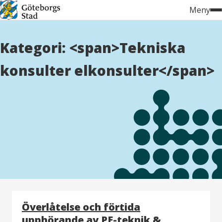
Hoppa
Meny
till
innehåll
Kategori: <span>Tekniska
konsulter elkonsulter</span>
Överlåtelse och förtida
upphörande av PE-teknik &