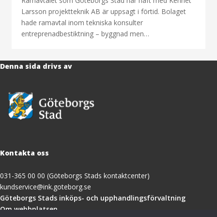
Ramavtalet som Göteborgs Stad har haft med Kennet
Larsson projektteknik AB är uppsagt i förtid. Bolaget
hade ramavtal inom tekniska konsulter
entreprenadbestiktning – byggnad men…
Denna sida drivs av
Kontakta oss
031-365 00 00 (Göteborgs Stads kontaktcenter)
kundservice@ink.goteborg.se
(öppnas
Göteborgs Stads inköps- och upphandlingsförvaltning
i
Om webbplatsen