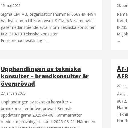
15 maj 2025
28 apr
Sigma Civil AB, organisationsnummer 556949-4494
Ramav
har bytt namn till Norconsult S Civil AB Namnbytet
förti
gäller nedanstående avtal inom Tekniska konsulter.
IK235
IK21313-13 Tekniska konsulter
Miljök
Entreprenadbesiktning –…
…
Upphandlingen av tekniska
ÅF-
konsulter – brandkonsulter är
AFR
överprövad
27 jan
27 januari 2025
ÅF-In
8012,
Upphandlingen av tekniska konsulter –
Namnb
brandkonsulter är överprövad. Senaste
Tekni
uppdateringarna 2025-04-08: Kammarrätten
Har d
meddelar prövningstillstånd. 2025-03-21: Nämnden