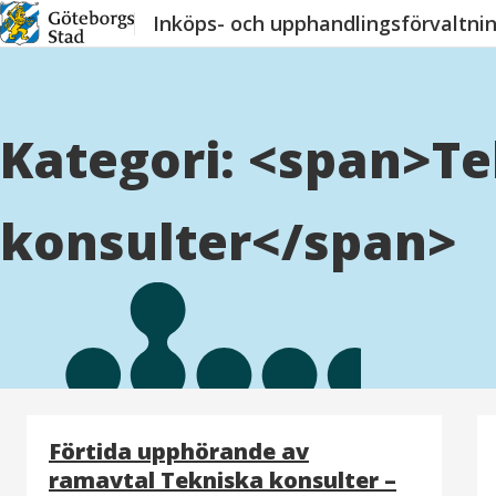
Hoppa
Inköps- och upphandlingsförvaltni
till
innehåll
Kategori: <span>T
konsulter</span>
Förtida upphörande av
ramavtal Tekniska konsulter –