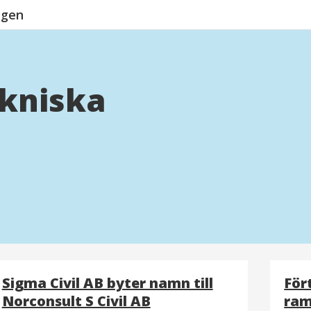
ngen
ekniska
Sigma Civil AB byter namn till
För
Norconsult S Civil AB
ram