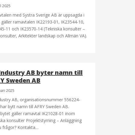
il 2025
talen med Systra Sverige AB är uppsagda i
d, gäller ramavtalen IK22193-01, IK23544-10,
45-11 och IK23570-14 (Tekniska konsulter –
onsulter, Arkitekter landskap och Allmän VA).
Industry AB byter namn till
Y Sweden AB
uari 2025
dustry AB, organisationsnummer 556224-
 har bytt namn till AFRY Sweden AB.
ytet gäller ramavtal IK21028-01 inom
ska konsulter Projektstyrning – Anläggning
u frågor? Kontakta…