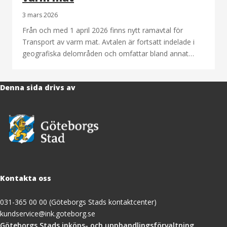
3 mars 2026
Från och med 1 april 2026 finns nytt ramavtal för
Transport av varm mat. Avtalen är fortsatt indelade i
geografiska delområden och omfattar bland annat…
Denna sida drivs av
Kontakta oss
031-365 00 00 (Göteborgs Stads kontaktcenter)
kundservice@ink.goteborg.se
(öppnas
Göteborgs Stads inköps- och upphandlingsförvaltning