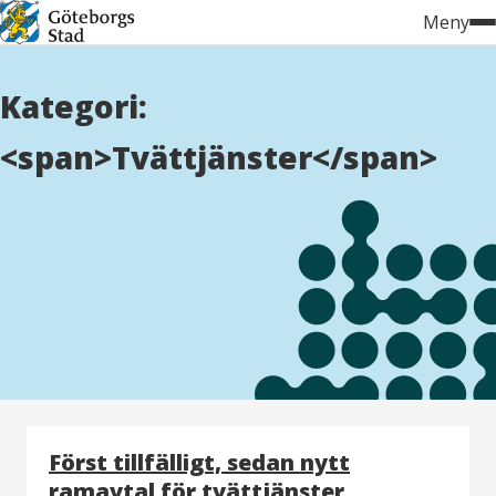
Hoppa
Meny
till
innehåll
Kategori:
<span>Tvättjänster</span>
Först tillfälligt, sedan nytt
ramavtal för tvättjänster