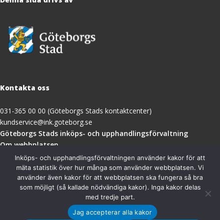
Kontakta oss
031-365 00 00 (Göteborgs Stads kontaktcenter)
kundservice@ink.goteborg.se
(öppnas
Göteborgs Stads inköps- och upphandlingsförvaltning
i
Om webbplatsen
nytt
Tillgänglighetsredogörelse
Inköps- och upphandlingsförvaltningen använder kakor för att
fönster)
mäta statistik över hur många som använder webbplatsen. Vi
använder även kakor för att webbplatsen ska fungera så bra
Besöksadress
som möjligt (så kallade nödvändiga kakor). Inga kakor delas
med tredje part.
Göteborgs Stads inköps- och upphandlingsförvaltning
Jag accepterar alla kakor
Magasinsgatan 18A