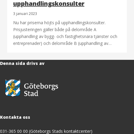
upphandlingskonsulter
3 januari 2023
Nu har priserna höjts på upphandlingskonsulter.
Prisjusteringen gäller både på delområde A
(upphandling av bygg- och fastighetsnära tjänster och
entreprenader) och delområde B (upphandling av…
Denna sida drivs av
Kontakta oss
031-365 00 00 (Göteborgs Stads kontaktcenter)