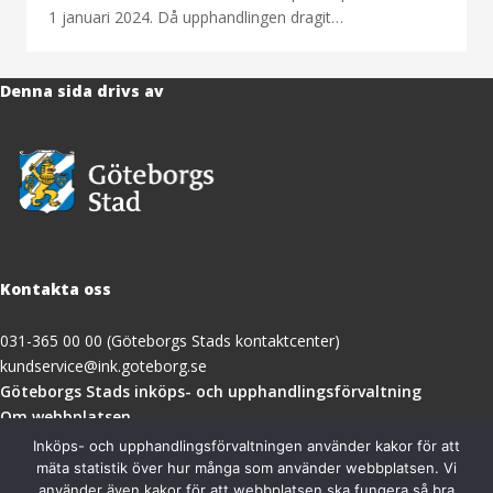
1 januari 2024. Då upphandlingen dragit…
Denna sida drivs av
Kontakta oss
031-365 00 00 (Göteborgs Stads kontaktcenter)
kundservice@ink.goteborg.se
(öppnas
Göteborgs Stads inköps- och upphandlingsförvaltning
i
Om webbplatsen
nytt
Tillgänglighetsredogörelse
Inköps- och upphandlingsförvaltningen använder kakor för att
fönster)
mäta statistik över hur många som använder webbplatsen. Vi
använder även kakor för att webbplatsen ska fungera så bra