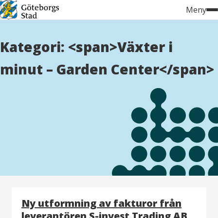
Hoppa
Meny
till
innehåll
Kategori: <span>Växter i
minut – Garden Center</span>
Ny utformning av fakturor från
leverantören S-invest Trading AB