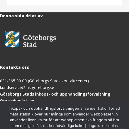
Denna sida drivs av
Kontakta oss
031-365 00 00 (Göteborgs Stads kontaktcenter)
kundservice@ink.goteborg.se
(öppnas
Göteborgs Stads inköps- och upphandlingsförvaltning
i
Om webbplatsen
nytt
Tillgänglighetsredogörelse
Inköps- och upphandlingsförvaltningen använder kakor för att
fönster)
mäta statistik över hur många som använder webbplatsen. Vi
använder även kakor för att webbplatsen ska fungera så bra
Besöksadress
som möjligt (så kallade nödvändiga kakor). Inga kakor delas