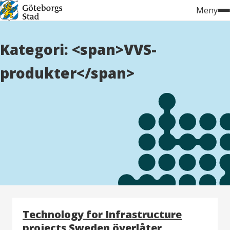
Hoppa
Meny
till
innehåll
Kategori: <span>VVS-
produkter</span>
Technology for Infrastructure
projects Sweden överlåter