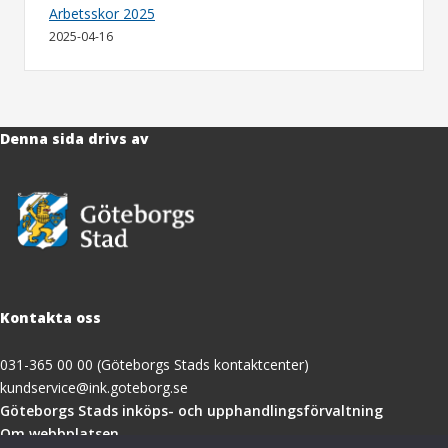
Arbetsskor 2025
2025-04-16
Denna sida drivs av
Kontakta oss
031-365 00 00 (Göteborgs Stads kontaktcenter)
kundservice@ink.goteborg.se
(öppnas
Göteborgs Stads inköps- och upphandlingsförvaltning
i
Om webbplatsen