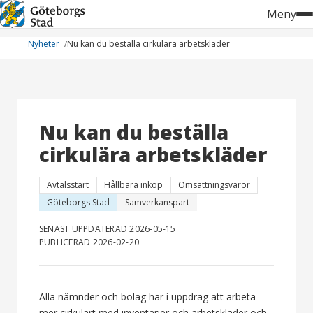
Hoppa
Meny
till
innehåll
Nyheter
Nu kan du beställa cirkulära arbetskläder
Nu kan du beställa
cirkulära arbetskläder
Avtalsstart
Hållbara inköp
Omsättningsvaror
Göteborgs Stad
Samverkanspart
SENAST UPPDATERAD 2026-05-15
PUBLICERAD 2026-02-20
Alla nämnder och bolag har i uppdrag att arbeta
mer cirkulärt med inventarier och arbetskläder och