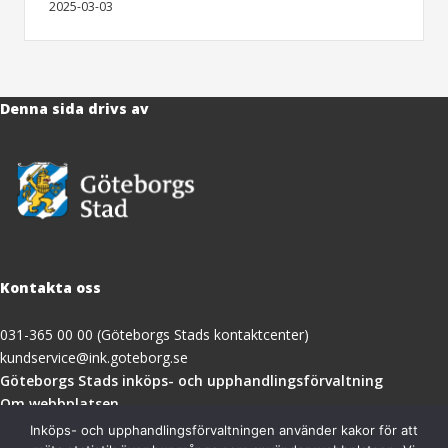
2025-03-03
Denna sida drivs av
Kontakta oss
031-365 00 00 (Göteborgs Stads kontaktcenter)
kundservice@ink.goteborg.se
(öppnas
Göteborgs Stads inköps- och upphandlingsförvaltning
i
Om webbplatsen
nytt
Tillgänglighetsredogörelse
Inköps- och upphandlingsförvaltningen använder kakor för att